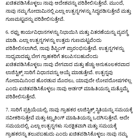
ಖಚಿತಪಡಿಸಿಕೊಳ್ಳಲು ನಾವು ಆದೇಶವನ್ನು ಪರಿಶೀಲಿಸುತ್ತೇವೆ. ಮುಂದೆ,
ನಾವು ನಮ್ಮ ಗೋದಾಮಿನಲ್ಲಿ ಎಲ್ಲಾ ಉತ್ಪನ್ನಗಳನ್ನು ಸಿದ್ಧಪಡಿಸುತ್ತೇವೆ ಮತ್ತು
ಗುಣಮಟ್ಟವನ್ನು ಪರಿಶೀಲಿಸುತ್ತೇವೆ.
6. ರಫ್ತು ಕಾರ್ಯವಿಧಾನಗಳನ್ನು ನಿಭಾಯಿಸಿ ಮತ್ತು ವಿತರಣೆಯನ್ನು ವ್ಯವಸ್ಥೆ
ಮಾಡಿ. ಎಲ್ಲಾ ಉತ್ಪನ್ನಗಳನ್ನು ಉತ್ತಮ ಗುಣಮಟ್ಟವೆಂದು
ಪರಿಶೀಲಿಸಲಾಗಿದೆ, ನಾವು ಶಿಪ್ಪಿಂಗ್ ಪ್ರಾರಂಭಿಸುತ್ತೇವೆ. ಉತ್ಪನ್ನಗಳನ್ನು
ಸಾಧ್ಯವಾದಷ್ಟು ಬೇಗ ಗ್ರಾಹಕರಿಗೆ ತಲುಪಿಸಬಹುದೆಂದು
ಖಚಿತಪಡಿಸಿಕೊಳ್ಳಲು ನಾವು ವೇಗವಾದ ಮತ್ತು ಹೆಚ್ಚು ಅನುಕೂಲಕರವಾದ
ಲಾಜಿಸ್ಟಿಕ್ಸ್ ಸಾರಿಗೆ ವಿಧಾನವನ್ನು ಆಯ್ಕೆ ಮಾಡುತ್ತೇವೆ. ಉತ್ಪನ್ನವು
ಗೋದಾಮಿನಿಂದ ಹೊರಡುವ ಮೊದಲು, ಯಾವುದೇ ಲೋಪದೋಷಗಳಿಲ್ಲ
ಎಂದು ಖಚಿತಪಡಿಸಿಕೊಳ್ಳಲು ನಾವು ಆರ್ಡರ್ ಮಾಹಿತಿಯನ್ನು ಮತ್ತೊಮ್ಮೆ
ಪರಿಶೀಲಿಸುತ್ತೇವೆ.
7. ಸಾರಿಗೆ ಪ್ರಕ್ರಿಯೆಯಲ್ಲಿ, ನಾವು ಗ್ರಾಹಕರ ಲಾಜಿಸ್ಟಿಕ್ಸ್ ಸ್ಥಿತಿಯನ್ನು ಸಮಯಕ್ಕೆ
ನವೀಕರಿಸುತ್ತೇವೆ ಮತ್ತು ಟ್ರ್ಯಾಕಿಂಗ್ ಮಾಹಿತಿಯನ್ನು ಒದಗಿಸುತ್ತೇವೆ. ಅದೇ
ಸಮಯದಲ್ಲಿ, ಎಲ್ಲಾ ಉತ್ಪನ್ನಗಳು ಸುರಕ್ಷಿತವಾಗಿ ಮತ್ತು ಸಮಯಕ್ಕೆ
ಗ್ರಾಹಕರನ್ನು ತಲುಪಬಹುದು ಎಂದು ಖಚಿತಪಡಿಸಿಕೊಳ್ಳಲು ನಾವು ನಮ್ಮ