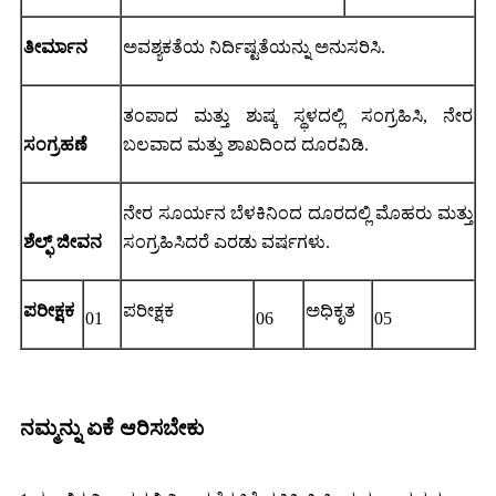
ತೀರ್ಮಾನ
ಅವಶ್ಯಕತೆಯ ನಿರ್ದಿಷ್ಟತೆಯನ್ನು ಅನುಸರಿಸಿ.
ತಂಪಾದ ಮತ್ತು ಶುಷ್ಕ ಸ್ಥಳದಲ್ಲಿ ಸಂಗ್ರಹಿಸಿ, ನೇರ
ಸಂಗ್ರಹಣೆ
ಬಲವಾದ ಮತ್ತು ಶಾಖದಿಂದ ದೂರವಿಡಿ.
ನೇರ ಸೂರ್ಯನ ಬೆಳಕಿನಿಂದ ದೂರದಲ್ಲಿ ಮೊಹರು ಮತ್ತು
ಶೆಲ್ಫ್ ಜೀವನ
ಸಂಗ್ರಹಿಸಿದರೆ ಎರಡು ವರ್ಷಗಳು.
ಪರೀಕ್ಷಕ
ಪರೀಕ್ಷಕ
ಅಧಿಕೃತ
01
06
05
ನಮ್ಮನ್ನು ಏಕೆ ಆರಿಸಬೇಕು