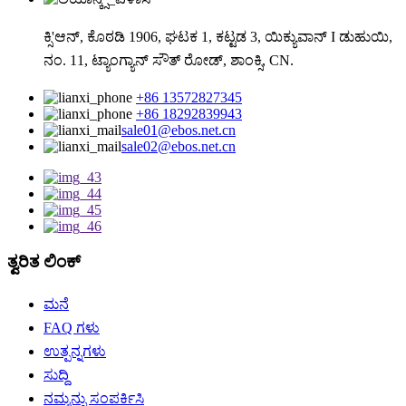
ಕ್ಸಿ'ಆನ್, ಕೊಠಡಿ 1906, ಘಟಕ 1, ಕಟ್ಟಡ 3, ಯಿಕ್ಯುವಾನ್ I ಡುಹುಯಿ,
ನಂ. 11, ಟ್ಯಾಂಗ್ಯಾನ್ ಸೌತ್ ರೋಡ್, ಶಾಂಕ್ಸಿ, CN.
+86 13572827345
+86 18292839943
sale01@ebos.net.cn
sale02@ebos.net.cn
ತ್ವರಿತ ಲಿಂಕ್
ಮನೆ
FAQ ಗಳು
ಉತ್ಪನ್ನಗಳು
ಸುದ್ದಿ
ನಮ್ಮನ್ನು ಸಂಪರ್ಕಿಸಿ