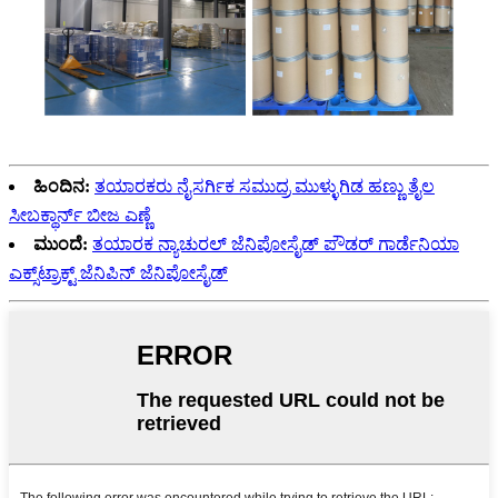
ಹಿಂದಿನ:
ತಯಾರಕರು ನೈಸರ್ಗಿಕ ಸಮುದ್ರ ಮುಳ್ಳುಗಿಡ ಹಣ್ಣು ತೈಲ
ಸೀಬಕ್ಥಾರ್ನ್ ಬೀಜ ಎಣ್ಣೆ
ಮುಂದೆ:
ತಯಾರಕ ನ್ಯಾಚುರಲ್ ಜೆನಿಪೋಸೈಡ್ ಪೌಡರ್ ಗಾರ್ಡೆನಿಯಾ
ಎಕ್ಸ್‌ಟ್ರಾಕ್ಟ್ ಜೆನಿಪಿನ್ ಜೆನಿಪೋಸೈಡ್