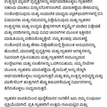
ಉತ್ಪನ್ನದ ಫ್ಯಾಷನ್ ಪ್ರವೃತ್ತಿಗಳನ್ನು ಅರ್ಥಮಾಡಿಕೊಳ್ಳಲು ಗ್ರಾಹಕರಿಗೆ
ಸಹಾಯ ಮಾಡಲು ವಿನ್ಯಾಸಗೊಳಿಸಲಾಗಿದೆ. ಮಾರುಕಟ್ಟೆಯ ಡೇಟಾವನ್ನು
ಸಂಶೋಧಿಸುವುದು ಮತ್ತು ಸಾಮಾಜಿಕ ಮಾಧ್ಯಮ ಪ್ಲಾಟ್‌ಫಾರ್ಮ್‌ಗಳಲ್ಲಿ ಬಿಸಿ
ವಿಷಯಗಳು ಮತ್ತು ಗಮನವನ್ನು ವಿಶ್ಲೇಷಿಸುವುದು ಮತ್ತು ಗ್ರಾಹಕರ
ಉತ್ಪನ್ನಗಳು ಮತ್ತು ಉದ್ಯಮ ಕ್ಷೇತ್ರಗಳಿಗಾಗಿ ಕಸ್ಟಮೈಸ್ ಮಾಡಿದ ವಿಶ್ಲೇಷಣೆ
ಮತ್ತು ವರದಿಗಳನ್ನು ನಾವು ವಿವಿಧ ಚಾನಲ್‌ಗಳ ಮೂಲಕ ಇತ್ತೀಚಿನ
ಮಾಹಿತಿಯನ್ನು ಪಡೆದುಕೊಳ್ಳುತ್ತೇವೆ. ನಮ್ಮ ತಂಡವು ಮಾರುಕಟ್ಟೆ
ಸಂಶೋಧನೆ ಮತ್ತು ಡೇಟಾ ವಿಶ್ಲೇಷಣೆಯಲ್ಲಿ ಶ್ರೀಮಂತ ಅನುಭವವನ್ನು
ಹೊಂದಿದೆ, ಮಾರುಕಟ್ಟೆ ಪ್ರವೃತ್ತಿಗಳು ಮತ್ತು ಗ್ರಾಹಕರ ಅಗತ್ಯಗಳನ್ನು
ನಿಖರವಾಗಿ ಗ್ರಹಿಸಬಹುದು ಮತ್ತು ಗ್ರಾಹಕರಿಗೆ ಅಮೂಲ್ಯವಾದ
ಉಲ್ಲೇಖಗಳು ಮತ್ತು ಸಲಹೆಗಳನ್ನು ಒದಗಿಸಬಹುದು. ನಮ್ಮ ಸೇವೆಗಳ
ಮೂಲಕ, ಗ್ರಾಹಕರು ಮಾರುಕಟ್ಟೆಯ ಡೈನಾಮಿಕ್ಸ್ ಅನ್ನು ಚೆನ್ನಾಗಿ
ಅರ್ಥಮಾಡಿಕೊಳ್ಳಲು ಸಾಧ್ಯವಾಗುತ್ತದೆ ಮತ್ತು ತಮ್ಮ ಉತ್ಪನ್ನ ಅಭಿವೃದ್ಧಿ ಮತ್ತು
ಮಾರ್ಕೆಟಿಂಗ್ ತಂತ್ರಗಳಿಗೆ ಹೆಚ್ಚು ತಿಳುವಳಿಕೆಯುಳ್ಳ ನಿರ್ಧಾರಗಳನ್ನು
ತೆಗೆದುಕೊಳ್ಳಲು ಸಾಧ್ಯವಾಗುತ್ತದೆ.
ಗ್ರಾಹಕರ ಪಾವತಿಯಿಂದ ಪೂರೈಕೆದಾರರ ಸಾಗಣೆಗೆ ಇದು ನಮ್ಮ ಸಂಪೂರ್ಣ
ಪ್ರಕ್ರಿಯೆಯಾಗಿದೆ. ಪ್ರತಿ ಗ್ರಾಹಕರಿಗೆ ಉತ್ತಮ ಗುಣಮಟ್ಟದ ಮತ್ತು