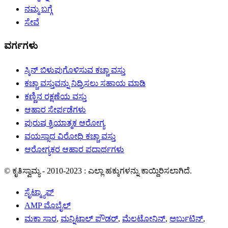
ನಮ್ಮ ಬಗ್ಗೆ
ಸೇವೆ
ವರ್ಗಗಳು
ಸ್ಕಿನ್ ಬಿಳುಪುಗೊಳಿಸುವ ಕಚ್ಚಾ ವಸ್ತು
ಕಚ್ಚಾ ವಸ್ತುವನ್ನು ನಿದ್ರಿಸಲು ಸಹಾಯ ಮಾಡಿ
ಕಣ್ಣಿನ ರಕ್ಷಣೆಯ ವಸ್ತು
ಆಹಾರ ಸೇರ್ಪಡೆಗಳು
ಪುರುಷ ಕ್ರಿಯಾತ್ಮಕ ಆರೋಗ್ಯ
ವಯಸ್ಸಾದ ವಿರೋಧಿ ಕಚ್ಚಾ ವಸ್ತು
ಆರೋಗ್ಯಕರ ಆಹಾರ ಪದಾರ್ಥಗಳು
© ಕೃತಿಸ್ವಾಮ್ಯ - 2010-2023 : ಎಲ್ಲಾ ಹಕ್ಕುಗಳನ್ನು ಕಾಯ್ದಿರಿಸಲಾಗಿದೆ.
ಸೈಟ್ಮ್ಯಾಪ್
AMP ಮೊಬೈಲ್
ಮಕಾ ಸಾರ
,
ಮನ್ನಿಟಾಲ್ ಪೌಡರ್
,
ಮೆಲಟೋನಿನ್
,
ಅರ್ಬುಟಿನ್
,