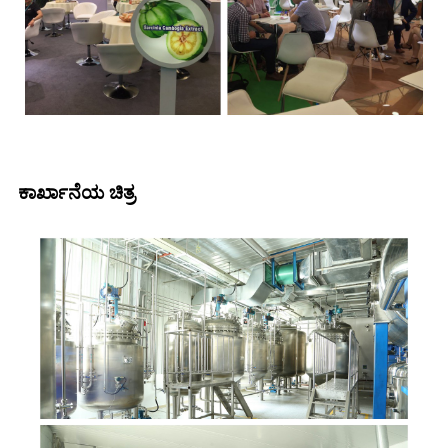
ಕಾರ್ಖಾನೆಯ ಚಿತ್ರ