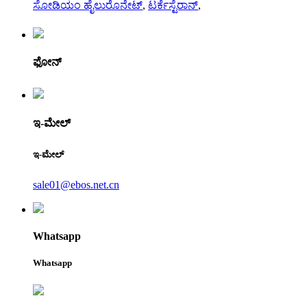
ಸೋಡಿಯಂ ಹೈಲುರೊನೇಟ್
,
ಟರ್ಕೆಸ್ಟೆರಾನ್
,
ಫೋನ್
ಇ-ಮೇಲ್
ಇ-ಮೇಲ್
sale01@ebos.net.cn
Whatsapp
Whatsapp