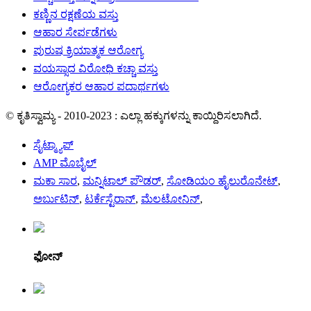
ಕಣ್ಣಿನ ರಕ್ಷಣೆಯ ವಸ್ತು
ಆಹಾರ ಸೇರ್ಪಡೆಗಳು
ಪುರುಷ ಕ್ರಿಯಾತ್ಮಕ ಆರೋಗ್ಯ
ವಯಸ್ಸಾದ ವಿರೋಧಿ ಕಚ್ಚಾ ವಸ್ತು
ಆರೋಗ್ಯಕರ ಆಹಾರ ಪದಾರ್ಥಗಳು
© ಕೃತಿಸ್ವಾಮ್ಯ - 2010-2023 : ಎಲ್ಲಾ ಹಕ್ಕುಗಳನ್ನು ಕಾಯ್ದಿರಿಸಲಾಗಿದೆ.
ಸೈಟ್ಮ್ಯಾಪ್
AMP ಮೊಬೈಲ್
ಮಕಾ ಸಾರ
,
ಮನ್ನಿಟಾಲ್ ಪೌಡರ್
,
ಸೋಡಿಯಂ ಹೈಲುರೊನೇಟ್
,
ಅರ್ಬುಟಿನ್
,
ಟರ್ಕೆಸ್ಟೆರಾನ್
,
ಮೆಲಟೋನಿನ್
,
ಫೋನ್