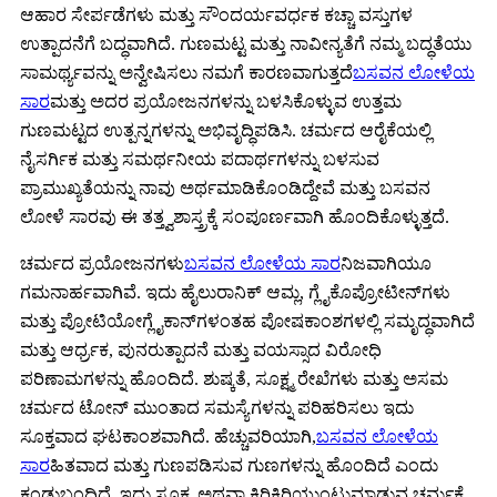
ಆಹಾರ ಸೇರ್ಪಡೆಗಳು ಮತ್ತು ಸೌಂದರ್ಯವರ್ಧಕ ಕಚ್ಚಾ ವಸ್ತುಗಳ
ಉತ್ಪಾದನೆಗೆ ಬದ್ಧವಾಗಿದೆ. ಗುಣಮಟ್ಟ ಮತ್ತು ನಾವೀನ್ಯತೆಗೆ ನಮ್ಮ ಬದ್ಧತೆಯು
ಸಾಮರ್ಥ್ಯವನ್ನು ಅನ್ವೇಷಿಸಲು ನಮಗೆ ಕಾರಣವಾಗುತ್ತದೆ
ಬಸವನ ಲೋಳೆಯ
ಸಾರ
ಮತ್ತು ಅದರ ಪ್ರಯೋಜನಗಳನ್ನು ಬಳಸಿಕೊಳ್ಳುವ ಉತ್ತಮ
ಗುಣಮಟ್ಟದ ಉತ್ಪನ್ನಗಳನ್ನು ಅಭಿವೃದ್ಧಿಪಡಿಸಿ. ಚರ್ಮದ ಆರೈಕೆಯಲ್ಲಿ
ನೈಸರ್ಗಿಕ ಮತ್ತು ಸಮರ್ಥನೀಯ ಪದಾರ್ಥಗಳನ್ನು ಬಳಸುವ
ಪ್ರಾಮುಖ್ಯತೆಯನ್ನು ನಾವು ಅರ್ಥಮಾಡಿಕೊಂಡಿದ್ದೇವೆ ಮತ್ತು ಬಸವನ
ಲೋಳೆ ಸಾರವು ಈ ತತ್ತ್ವಶಾಸ್ತ್ರಕ್ಕೆ ಸಂಪೂರ್ಣವಾಗಿ ಹೊಂದಿಕೊಳ್ಳುತ್ತದೆ.
ಚರ್ಮದ ಪ್ರಯೋಜನಗಳು
ಬಸವನ ಲೋಳೆಯ ಸಾರ
ನಿಜವಾಗಿಯೂ
ಗಮನಾರ್ಹವಾಗಿವೆ. ಇದು ಹೈಲುರಾನಿಕ್ ಆಮ್ಲ, ಗ್ಲೈಕೊಪ್ರೋಟೀನ್‌ಗಳು
ಮತ್ತು ಪ್ರೋಟಿಯೋಗ್ಲೈಕಾನ್‌ಗಳಂತಹ ಪೋಷಕಾಂಶಗಳಲ್ಲಿ ಸಮೃದ್ಧವಾಗಿದೆ
ಮತ್ತು ಆರ್ಧ್ರಕ, ಪುನರುತ್ಪಾದನೆ ಮತ್ತು ವಯಸ್ಸಾದ ವಿರೋಧಿ
ಪರಿಣಾಮಗಳನ್ನು ಹೊಂದಿದೆ. ಶುಷ್ಕತೆ, ಸೂಕ್ಷ್ಮ ರೇಖೆಗಳು ಮತ್ತು ಅಸಮ
ಚರ್ಮದ ಟೋನ್ ಮುಂತಾದ ಸಮಸ್ಯೆಗಳನ್ನು ಪರಿಹರಿಸಲು ಇದು
ಸೂಕ್ತವಾದ ಘಟಕಾಂಶವಾಗಿದೆ. ಹೆಚ್ಚುವರಿಯಾಗಿ,
ಬಸವನ ಲೋಳೆಯ
ಸಾರ
ಹಿತವಾದ ಮತ್ತು ಗುಣಪಡಿಸುವ ಗುಣಗಳನ್ನು ಹೊಂದಿದೆ ಎಂದು
ಕಂಡುಬಂದಿದೆ, ಇದು ಸೂಕ್ಷ್ಮ ಅಥವಾ ಕಿರಿಕಿರಿಯುಂಟುಮಾಡುವ ಚರ್ಮಕ್ಕೆ