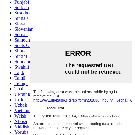
Punjabi
Serbian
Sesotho
Sinhala
Slovak
Slovenian
Somali
Samoan
Scots Gaelic
Shona
Sindhi
Sundanese
Swahili
Tajik
Tamil
Telugu
Thai
Ukrainian
Urdu
Uzbek
Vietnamese
Welsh
Xhosa
Yiddish
Yoruba