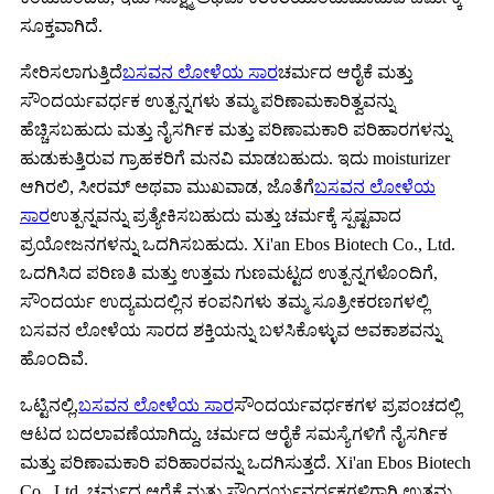
ಸೂಕ್ತವಾಗಿದೆ.
ಸೇರಿಸಲಾಗುತ್ತಿದೆ
ಬಸವನ ಲೋಳೆಯ ಸಾರ
ಚರ್ಮದ ಆರೈಕೆ ಮತ್ತು
ಸೌಂದರ್ಯವರ್ಧಕ ಉತ್ಪನ್ನಗಳು ತಮ್ಮ ಪರಿಣಾಮಕಾರಿತ್ವವನ್ನು
ಹೆಚ್ಚಿಸಬಹುದು ಮತ್ತು ನೈಸರ್ಗಿಕ ಮತ್ತು ಪರಿಣಾಮಕಾರಿ ಪರಿಹಾರಗಳನ್ನು
ಹುಡುಕುತ್ತಿರುವ ಗ್ರಾಹಕರಿಗೆ ಮನವಿ ಮಾಡಬಹುದು. ಇದು moisturizer
ಆಗಿರಲಿ, ಸೀರಮ್ ಅಥವಾ ಮುಖವಾಡ, ಜೊತೆಗೆ
ಬಸವನ ಲೋಳೆಯ
ಸಾರ
ಉತ್ಪನ್ನವನ್ನು ಪ್ರತ್ಯೇಕಿಸಬಹುದು ಮತ್ತು ಚರ್ಮಕ್ಕೆ ಸ್ಪಷ್ಟವಾದ
ಪ್ರಯೋಜನಗಳನ್ನು ಒದಗಿಸಬಹುದು. Xi'an Ebos Biotech Co., Ltd.
ಒದಗಿಸಿದ ಪರಿಣತಿ ಮತ್ತು ಉತ್ತಮ ಗುಣಮಟ್ಟದ ಉತ್ಪನ್ನಗಳೊಂದಿಗೆ,
ಸೌಂದರ್ಯ ಉದ್ಯಮದಲ್ಲಿನ ಕಂಪನಿಗಳು ತಮ್ಮ ಸೂತ್ರೀಕರಣಗಳಲ್ಲಿ
ಬಸವನ ಲೋಳೆಯ ಸಾರದ ಶಕ್ತಿಯನ್ನು ಬಳಸಿಕೊಳ್ಳುವ ಅವಕಾಶವನ್ನು
ಹೊಂದಿವೆ.
ಒಟ್ಟಿನಲ್ಲಿ,
ಬಸವನ ಲೋಳೆಯ ಸಾರ
ಸೌಂದರ್ಯವರ್ಧಕಗಳ ಪ್ರಪಂಚದಲ್ಲಿ
ಆಟದ ಬದಲಾವಣೆಯಾಗಿದ್ದು, ಚರ್ಮದ ಆರೈಕೆ ಸಮಸ್ಯೆಗಳಿಗೆ ನೈಸರ್ಗಿಕ
ಮತ್ತು ಪರಿಣಾಮಕಾರಿ ಪರಿಹಾರವನ್ನು ಒದಗಿಸುತ್ತದೆ. Xi'an Ebos Biotech
Co., Ltd. ಚರ್ಮದ ಆರೈಕೆ ಮತ್ತು ಸೌಂದರ್ಯವರ್ಧಕಗಳಿಗಾಗಿ ಉತ್ತಮ