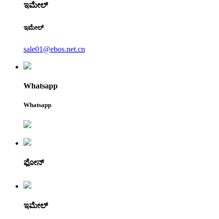
ಇಮೇಲ್
ಇಮೇಲ್
sale01@ebos.net.cn
Whatsapp
Whatsapp
ಫೋನ್
ಇಮೇಲ್