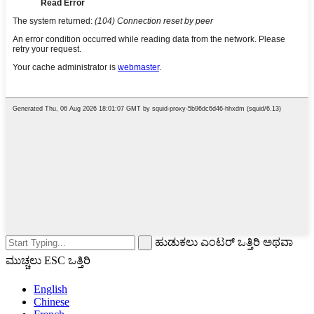
ಹುಡುಕಲು ಎಂಟರ್ ಒತ್ತಿರಿ ಅಥವಾ
ಮುಚ್ಚಲು ESC ಒತ್ತಿರಿ
English
Chinese